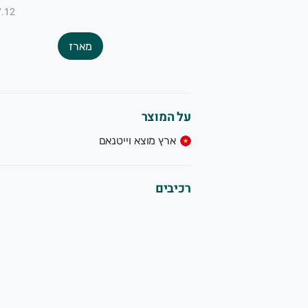
₪7.12 ל-
מארז
על המוצר
ארץ מוצא וייטנאם
רכיבים