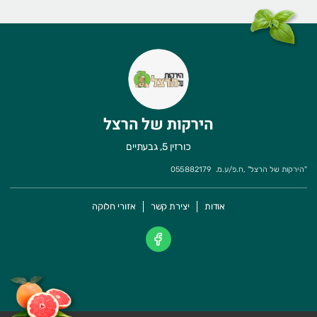
הירקות של הרצל
כורזין 5, גבעתיים
"
הירקות של הרצל
" ,
ח.פ/ע.מ.
055882179
אודות
יצירת קשר
אזורי חלוקה