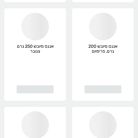
אננס מיובש 200
אננס מיובש 250 גרם
גרם, פרימיום
צנובר