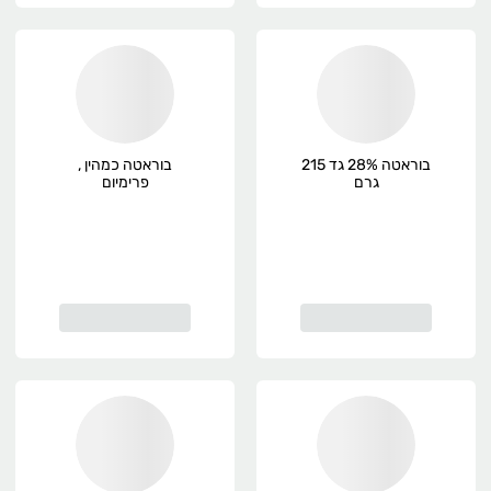
בוראטה 28% גד 215
בוראטה כמהין ,
גרם
פרימיום