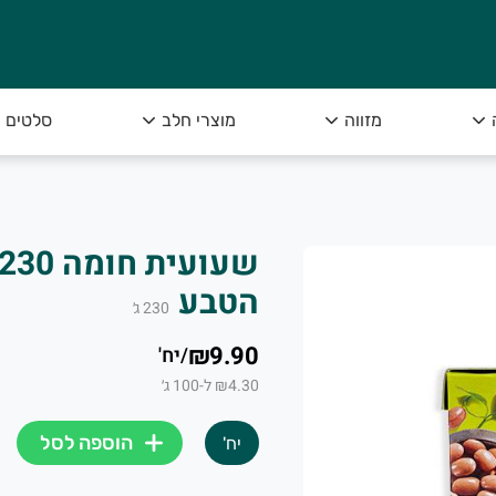
מזווה
מוצרי חלב
סלטים
הטבע
230
ג׳
₪9.90
/
יח'
₪4.30 ל-100 ג׳
הוספה לסל
יח'