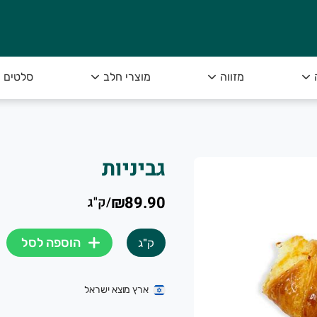
מזווה
מוצרי חלב
סלטים
גביניות
₪89.90
/
ק"ג
הוספה לסל
ק"ג
ארץ מוצא ישראל