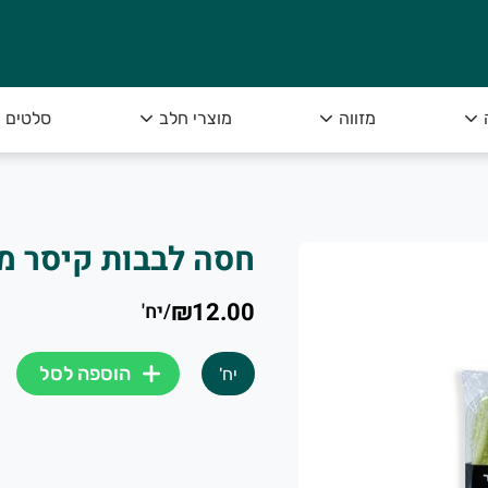
מזווה
מוצרי חלב
סלטים
חסה לבבות קיסר מ
₪12.00
/
יח'
הוספה לסל
יח'