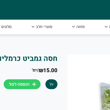
מזווה
מוצרי חלב
סלטים
חסה גמביט כרמלים
₪15.00
/
יח'
הוספה לסל
יח'