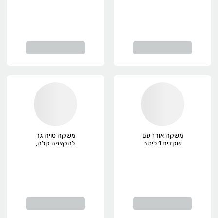
משקה אורז עם
משקה סויה גד
שקדים 1 ליטר
להקצפה קלה,
Vitariz
פרימיום