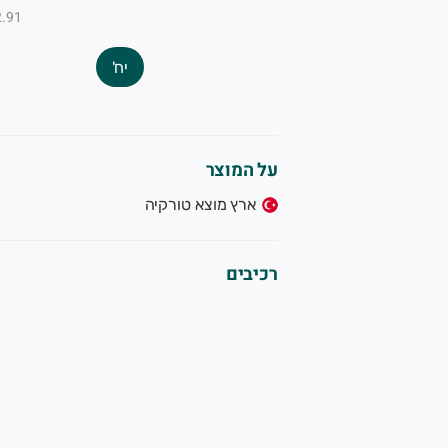
₪2.91 ל-
יח'
על המוצר
ארץ מוצא טורקיה
רכיבים