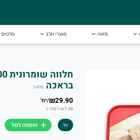
מזווה
מוצרי חלב
סלטים
בראכה
400
ג׳
₪29.90
/
יח'
₪7.48 ל-100 ג׳
הוספה לסל
יח'