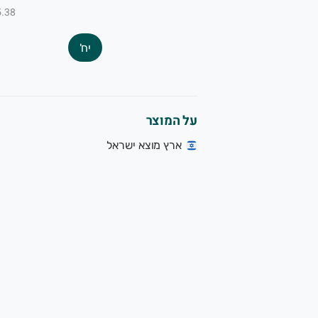
₪5.38 ל-
יח'
על המוצר
ארץ מוצא ישראל