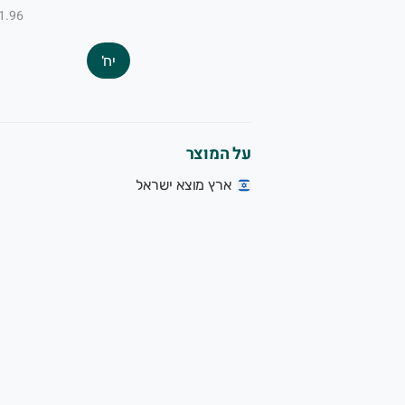
₪11.96 ל-
יח'
על המוצר
ארץ מוצא ישראל