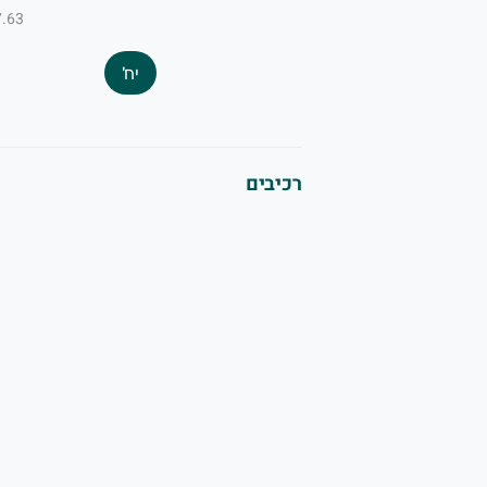
₪7.63 ל-
יח'
רכיבים