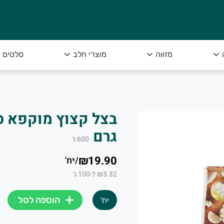
מזווה
מוצרי חלב
סלטים
גרם
600
ג׳
₪19.90
/
יח'
₪3.32 ל-100 ג׳
הוספה לסל
יח'