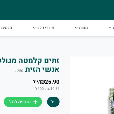
מזווה
מוצרי חלב
סלטים
אנשי הזית
250
ג׳
₪25.90
/
יח'
₪10.36 ל-100 ג׳
הוספה לסל
יח'