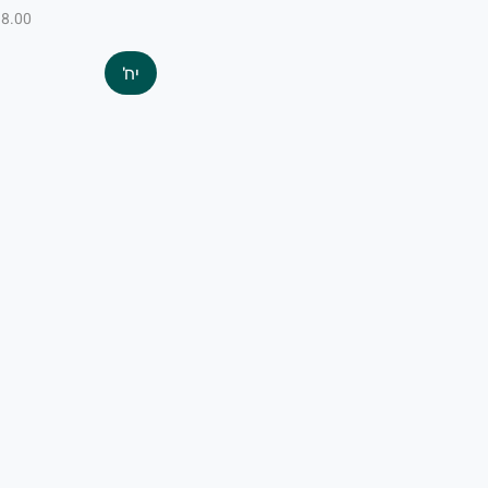
₪8.00 ל-100
יח'