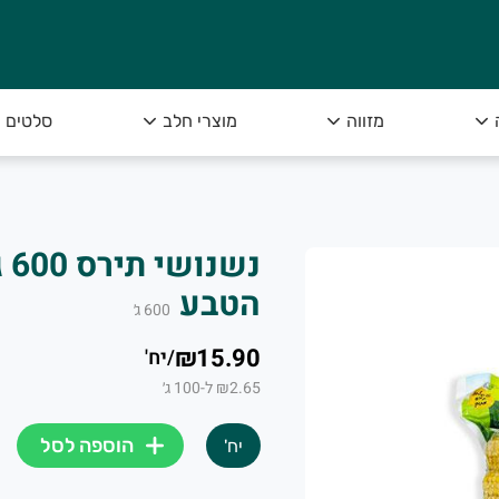
מזווה
מוצרי חלב
סלטים
נש
הטבע
600
ג׳
₪15.90
/
יח'
₪2.65 ל-100 ג׳
הוספה לסל
יח'