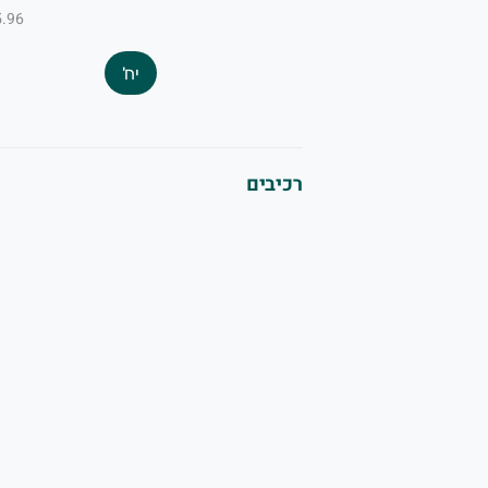
₪5.96 ל-
יח'
רכיבים